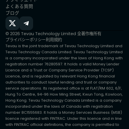
よくある質問
ブログ
© 2026 Tevau Technology Limited 全著作権所有
プライバシーポリシー
利用規約
Tevau is the joint trademark of Tevau Technology Limited and
Tevau Technology Canada Limited. Tevau Technology Limited
is a company incorporated under the laws of Hong Kong with
registration number 76280597. It holds a valid Money Lender
Licence and a Trust or Company Service Provider (TCSP)
Licence, and is regulated by relevant Hong Kong financial
authorities to conduct lawful lending and trust or company
service operations. Its registered office is at FLAT/RM 602, 6/F,
Hung To Centre, 94-96 How Ming Street, Kwun Tong, Kowloon,
Hong Kong. Tevau Technology Canada Limited is a company
incorporated under the laws of Canada with registration
number BC1555683. It holds a Money Services Business (MSB)
licence registered with FINTRAC. Under this licence and in line
with FINTRAC official definitions, the company is permitted to