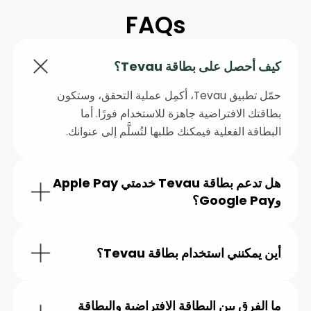
FAQs
كيف أحصل على بطاقة Tevau؟
حمّل تطبيق Tevau، أكمِل عملية التحقق، وستكون
بطاقتك الافتراضية جاهزة للاستخدام فورًا. أما
البطاقة الفعلية فيمكنك طلبها لتُسلَّم إلى عنوانك.
هل تدعم بطاقة Tevau خدمتي Apple Pay
وGoogle Pay؟
نعم. أضِف بطاقة Tevau إلى Apple Pay أو
أين يمكنني استخدام بطاقة Tevau؟
Google Pay لإجراء المدفوعات اللاتلامسية
بسهولة.
استخدم بطاقة Tevau في أي مكان يقبل بطاقات
ما الفرق بين البطاقة الافتراضية والبطاقة
Visa — اشتراكات الذكاء الاصطناعي وSaaS (مثل