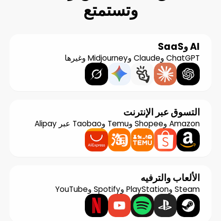
وتستمتع
AI وSaaS
ChatGPT وClaude وMidjourney وغيرها
التسوق عبر الإنترنت
Amazon وShopee وTemu وTaobao عبر Alipay
الألعاب والترفيه
Steam وPlayStation وSpotify وYouTube