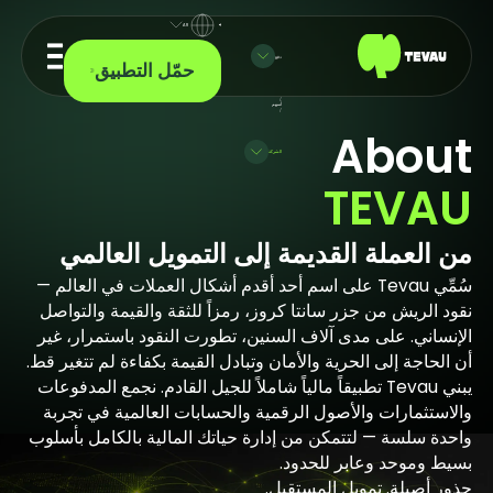
AR
دفع
حمّل التطبيق
/
أسهم
/
About 
الشركة
TEVAU
من العملة القديمة إلى التمويل العالمي
سُمِّي Tevau على اسم أحد أقدم أشكال العملات في العالم —
نقود الريش من جزر سانتا كروز، رمزاً للثقة والقيمة والتواصل
الإنساني. على مدى آلاف السنين، تطورت النقود باستمرار، غير
أن الحاجة إلى الحرية والأمان وتبادل القيمة بكفاءة لم تتغير قط.
يبني Tevau تطبيقاً مالياً شاملاً للجيل القادم. نجمع المدفوعات
والاستثمارات والأصول الرقمية والحسابات العالمية في تجربة
واحدة سلسة — لتتمكن من إدارة حياتك المالية بالكامل بأسلوب
بسيط وموحد وعابر للحدود.
جذور أصيلة. تمويل المستقبل.