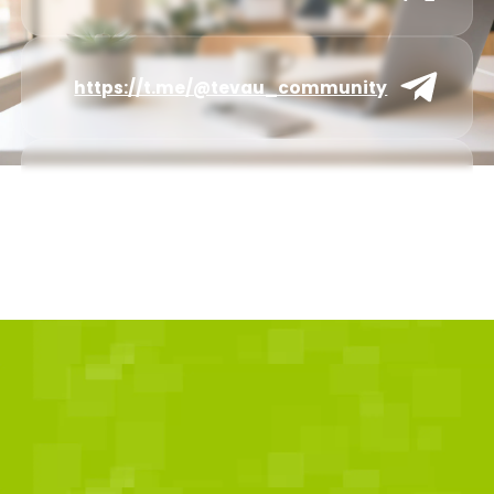
https://t.me/@tevau_community
service@tevau.io